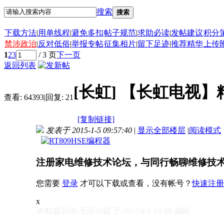
搜索
搜索
下载方法
|
用单线程
|
避免多扣
帖子规范
|
求助必读
|
发帖建议
积分
禁涉政治
|
反对低俗
|
举报专帖
征集相片
|
留下足迹
|
推荐精华
上传
1
2
3
/ 3 页
下一页
返回列表
[长虹]
【长虹电视】
查看:
64393
|
回复:
21
[复制链接]
发表于 2015-1-5 09:57:40
|
显示全部楼层
|
阅读模式
注册家电维修技术论坛，与同行畅聊维修技
您需要
登录
才可以下载或查看，没有帐号？
快速注册
x
本帖最后由 天涯小聪 于 2017-6-2 10:48 编辑