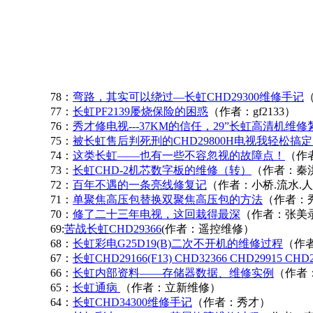
78：
弯路，其实可以绕过—长虹CHD29300维修手记
77：
长虹PF2139屡烧保险的困惑
（作者：gf2133）
76：
秀才修电视---37KM的信任，29”长虹高清机维修
75：
被长虹售后判死刑的CHD29800H电视我轻松搞
74：
这类长虹——也有一些不容忽视的故障点！
（作者
73：
长虹CHD-2机芯数字板的维修（转）
（作者：秦
72：
百年不遇的一条亮线修复记
（作者：小桥.流水.
71：
单聚焦高压包替换双聚焦高压包的方法
（作者：
70：
修了二十三年电视，这回栽得最深
（作者：张美
69:
苦战长虹CHD29366
(作者：遥控维修）
68：
长虹彩电G25D19(B)二次不开机的维修过程
（作
67：
长虹CHD29166(F13) CHD32366 CHD29915 CHD
66：
长虹内部资料——存储器数据、维修实例
（作者
65：
长虹通病
（作者：立新维修）
64：
长虹CHD34300维修手记
（作者：秀才）