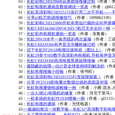
63：
长虹彩电CHD29600花屏故障维修过程
（作者：
62：
长虹电视机通病及数据调试一览表
（作者：zj661
61：
长虹高清彩电CHD25155蓝灯亮二次不开机——
60：
分享a3机芯电源维修技巧
（作者：1099862199）
59：
长虹彩电CHD25800开机有类似行频的尖叫声
58：
长虹CHD34166(2995)CHD-7机芯无光尖叫一例
（
57：
长虹彩色电视机通病一览表
（作者：东鲁秦）
56：
长虹29N19水平一条亮线的再次返修
（作者：三
55：
长虹CHD29366有声音没光栅检修过程
（作者：
54：
说下长虹PF29118电视垃圾电容（图以上）
（作
53：
长虹29英寸HD数字高清彩色电视机.开机有声音
52：
长虹CHD29300高清电视黑屏故障维修
（作者：229
51：
最隐蔽的故障---估计是全球首例得到解决的
（作者
50：
长虹电视维修小经验
（作者：张书旺）
49：
长虹高清彩电CHD291555行变故障探索！
（作者：
48：
分享 PF25118彩电屡次数据出错的原因及对策
（
47：
长虹电视屡烧电源检修一例
（作者：小桥.流水.
46：
一台A3机心电视机的修复
（作者：河北千里马）
45：
一机多病的长虹PF2939维修一例
（作者：gf2133
44：
长虹电视的通病
（作者：无忧电器）
43:
一截扁铝救活一块数字板—长虹32”高清数字彩电
42：
走了弯路的维修——长虹9373
（作者;沫水清风)