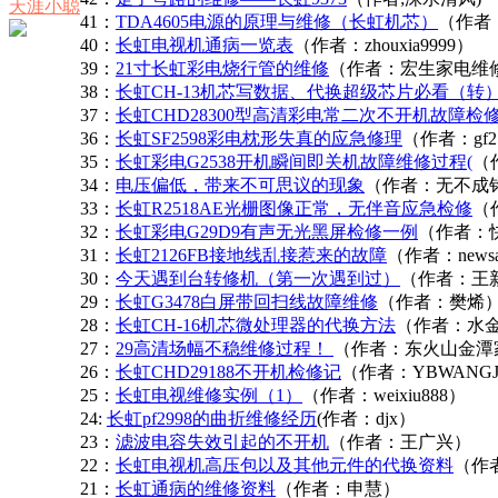
天涯小聪
41：
TDA4605电源的原理与维修（长虹机芯）
（作者
40：
长虹电视机通病一览表
（作者：zhouxia9999）
39：
21寸长虹彩电烧行管的维修
（作者：宏生家电维
38：
长虹CH-13机芯写数据、代换超级芯片必看（转
37：
长虹CHD28300型高清彩电常二次不开机故障检
36：
长虹SF2598彩电枕形失真的应急修理
（作者：gf2
35：
长虹彩电G2538开机瞬间即关机故障维修过程(
（
34：
电压偏低，带来不可思议的现象
（作者：无不成
33：
长虹R2518AE光栅图像正常，无伴音应急检修
（作
32：
长虹彩电G29D9有声无光黑屏检修一例
（作者：
31：
长虹2126FB接地线乱接惹来的故障
（作者：news
30：
今天遇到台转修机（第一次遇到过）
（作者：王
29：
长虹G3478白屏带回扫线故障维修
（作者：樊烯
28：
长虹CH-16机芯微处理器的代换方法
（作者：水
27：
29高清场幅不稳维修过程！
（作者：东火山金潭
26：
长虹CHD29188不开机检修记
（作者：YBWANGJ
25：
长虹电视维修实例（1）
（作者：weixiu888）
24:
长虹pf2998的曲折维修经历
(作者：djx）
23：
滤波电容失效引起的不开机
（作者：王广兴）
22：
长虹电视机高压包以及其他元件的代换资料
（作
21：
长虹通病的维修资料
（作者：申慧）