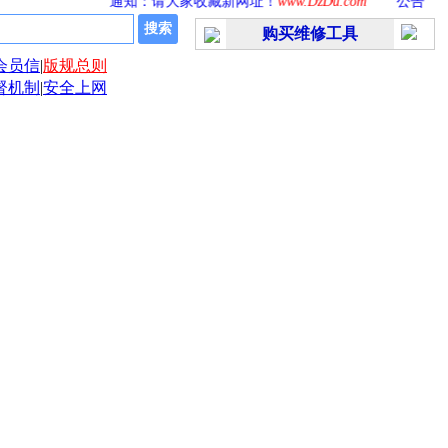
通知：请大家收藏新网址！
www.DzDu.com
公告：本站【
购买维修工具
会员信
|
版规总则
督机制
|
安全上网