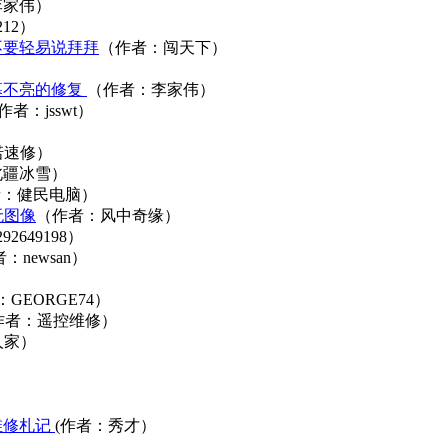
李家伟）
212）
不要轻易说拜拜
（作者：闯天下）
屏幕不亮的修复
（作者：李家伟）
作者：jsswt）
诺速修）
北疆冰雪）
者：健民电脑）
无图像
（作者：风中奇缘）
2649198）
：newsan）
GEORGE74）
作者：遥控维修）
人家）
）
维修札记
(作者：秀才）