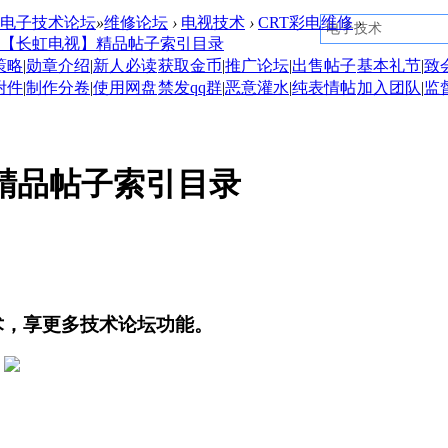
电子技术论坛
»
维修论坛
›
电视技术
›
CRT彩电维修
›
【长虹电视】精品帖子索引目录
策略
|
勋章介绍
|
新人必读
获取金币
|
推广论坛
|
出售帖子
基本礼节
|
致
附件
|
制作分卷
|
使用网盘
禁发qq群
|
恶意灌水
|
纯表情帖
加入团队
|
监
精品帖子索引目录
术，享更多技术论坛功能。