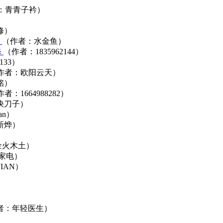
：青青子衿）
修）
）
（作者：水金鱼）
修
（作者：1835962144）
133）
作者：欧阳云天）
铭）
者：1664988282）
快刀子）
an）
新烨）
）
金火木土）
家电）
IAN）
者：年轻医生）