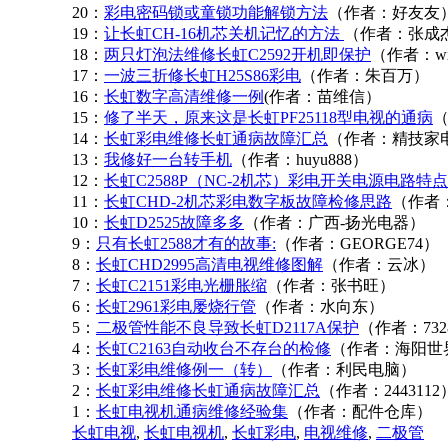
20：
彩电密码锁或童锁功能解锁方法
（作者：好友友
19：
让长虹CH-16机芯关机记忆的方法
（作者：张成
18：
两只灯泡法维修长虹C2592开机即保护
（作者：wxf
17：
一波三折修长虹H25S86彩电
（作者：朱百万）
16：
长虹数字高清维修一例
(作者：苗维信）
15：
修了半天，原来这是长虹PF25118型电视的通病
14：
长虹彩电维修长虹通病故障汇总
（作者：精技家
13：
我修好一台转手机
（作者：huyu888）
12：
长虹C2588P（NC-2机芯）彩电开关电源电路特点
11：
长虹CHD-2机芯彩电数字板故障检修思路
（作者
10：
长虹D2525故障多多
（作者：广西-扬光电器）
9：
只有长虹2588才有的故事:
（作者：GEORGE74）
8：
长虹CHD2995高清电视维修图解
（作者：云冰）
7：
长虹C2151彩电光栅胀缩
（作者：张书旺）
6：
长虹2961彩电屡烧行管
（作者：水向东）
5：
二极管性能不良导致长虹D2117A保护
（作者：7328
4：
长虹C2163自动收台不存台的检修
（作者：海阳世
3：
长虹彩电维修例一（转）
（作者：利民电脑）
2：
长虹彩电维修长虹通病故障汇总
（作者：2443112
1：
长虹电视机通病维修经验集
（作者：配件仓库）
长虹电视
,
长虹电视机
,
长虹彩电
,
电视维修
,
二极管