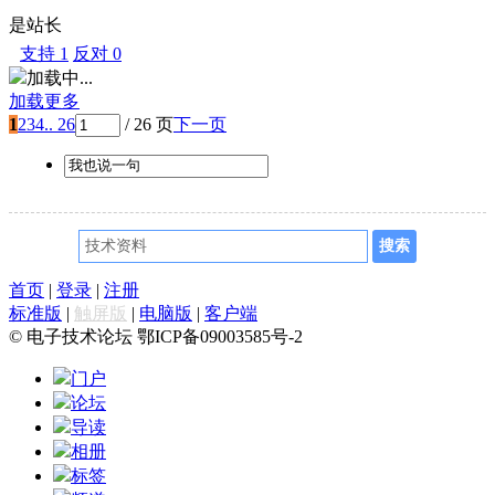
是站长
支持
1
反对
0
加载中...
加载更多
1
2
3
4
.. 26
/ 26 页
下一页
首页
|
登录
|
注册
标准版
|
触屏版
|
电脑版
|
客户端
© 电子技术论坛 鄂ICP备09003585号-2
门户
论坛
导读
相册
标签