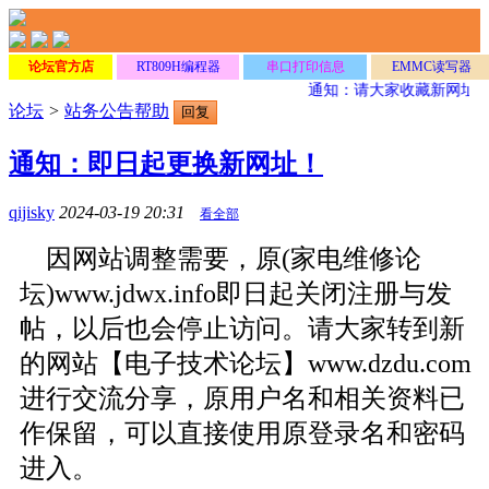
论坛官方店
RT809H编程器
串口打印信息
EMMC读写器
通知：请大家收藏新网址
ww
论坛
>
站务公告帮助
回复
通知：即日起更换新网址！
qijisky
2024-03-19 20:31
看全部
因网站调整需要，原(家电维修论
坛)www.jdwx.info即日起关闭注册与发
帖，以后也会停止访问。请大家转到新
的网站【电子技术论坛】www.dzdu.com
进行交流分享，原用户名和相关资料已
作保留，可以直接使用原登录名和密码
进入。