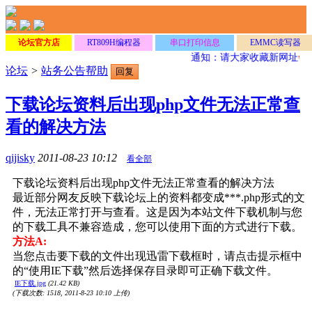
论坛官方店
RT809H编程器
串口打印信息
EMMC读写器
通知：请大家收藏新网址
www
论坛
>
站务公告帮助
回复
下载论坛资料后出现php文件无法正常查
看的解决方法
qijisky
2011-08-23 10:12
看全部
下载论坛资料后出现php文件无法正常查看的解决方法
最近部分网友反映下载论坛上的资料都变成***.php形式的文
件，无法正常打开与查看。这是因为本站文件下载机制与您
的下载工具不兼容造成，您可以使用下面的方式进行下载。
方法A:
当您点击要下载的文件出现迅雷下载框时，请点击提示框中
的“使用IE下载”然后选择保存目录即可正确下载文件。
IE下载.jpg
(21.42 KB)
(下载次数: 1518, 2011-8-23 10:10 上传)