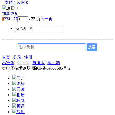
支持
1
反对
0
加载中...
加载更多
1
2
3
4
.. 77
/ 77 页
下一页
首页
|
登录
|
注册
标准版
|
触屏版
|
电脑版
|
客户端
© 电子技术论坛 鄂ICP备09003585号-2
门户
论坛
导读
相册
标签
频道
常用