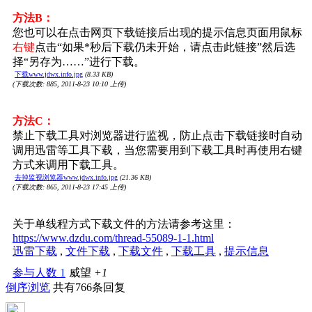
方法B：
您也可以在点击网页下载链接后出现的提示信息页面用鼠标
右键
点击“如果*秒后下载仍未开始，请点击此链接”然后选
择“另存为……”进行下载。
下载www.jdwx.info.jpg
(8.33 KB)
(下载次数: 885, 2011-8-23 10:10 上传)
方法C：
禁止下载工具对浏览器进行监视，防止点击下载链接时自动
调用迅雷等工具下载，当您需要用到下载工具时再使用右键
方式来调用下载工具。
去掉监视浏览器www.jdwx.info.jpg
(21.36 KB)
(下载次数: 865, 2011-8-23 17:45 上传)
关于单线程方式下载文件的方法请参考这里：
https://www.dzdu.com/thread-55089-1-1.html
迅雷下载
,
文件下载
,
下载文件
,
下载工具
,
提示信息
参与人数
1
威望
+1
倒序浏览
共有766条回复