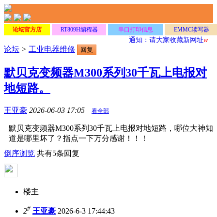
论坛官方店
RT809H编程器
串口打印信息
EMMC读写器
通知：请大家收藏新网址
www.
论坛
>
工业电器维修
回复
默贝克变频器M300系列30千瓦上电报对
地短路。
王亚豪
2026-06-03 17:05
看全部
默贝克变频器M300系列30千瓦上电报对地短路，哪位大神知
道是哪里坏了？指点一下万分感谢！！！
倒序浏览
共有5条回复
楼主
#
2
王亚豪
2026-6-3 17:44:43