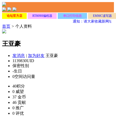
论坛官方店
RT809H编程器
串口打印信息
EMMC读写器
通知：请大家收藏新网址
w
首页
>
个人资料
王亚豪
发消息
|
加为好友
王亚豪
1139830
UID
保密
性别
-
生日
0
空间访问量
40
积分
0
威望
37
金币
46
贡献
0
推广
0
评优