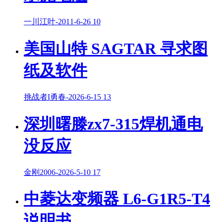
一川江叶
-
2011-6-26
10
美国山特 SAGTAR 寻求图
纸及软件
挑战者I勇春
-
2026-6-15
13
深圳曙滕zx7-315焊机通电
没反应
金刚2006
-
2026-5-10
17
中菱达变频器 L6-G1R5-T4
说明书