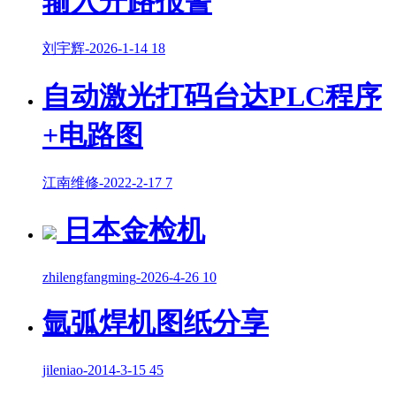
输入开路报警
刘宇辉
-
2026-1-14
18
自动激光打码台达PLC程序
+电路图
江南维修
-
2022-2-17
7
日本金检机
zhilengfangming
-
2026-4-26
10
氩弧焊机图纸分享
jileniao
-
2014-3-15
45