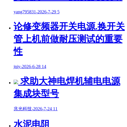
yang795831
-
2026-7-29
5
论修变频器开关电源.换开关
管上机前做耐压测试的重要
性
jniy
-
2026-6-28
14
求助大神电焊机辅电电源
集成块型号
兆光科技
-
2026-7-24
11
水泥电阻