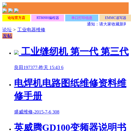
论坛官方店
RT809H编程器
串口打印信息
EMMC读写器
通知：请大家收藏新网址
论坛
>
工业电器维修
发帖
工业缝纫机 第一代 第三代
良田197377
-
昨天 15:43
6
电焊机电路图纸维修资料维
修手册
盛威维修
-
2015-7-6
308
英威腾GD100变频器说明书