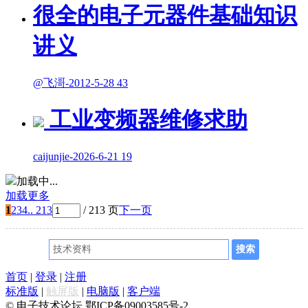
很全的电子元器件基础知识
讲义
@飞滒
-
2012-5-28
43
工业变频器维修求助
caijunjie
-
2026-6-21
19
加载中...
加载更多
1
2
3
4
.. 213
/ 213 页
下一页
首页
|
登录
|
注册
标准版
|
触屏版
|
电脑版
|
客户端
© 电子技术论坛 鄂ICP备09003585号-2