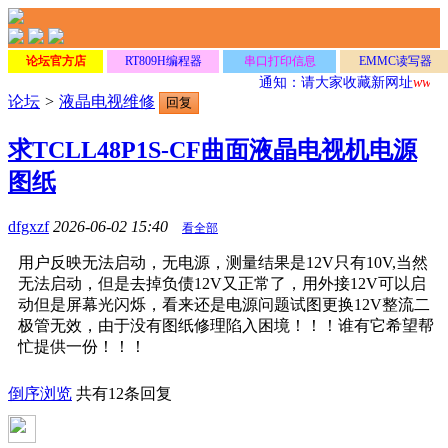
论坛官方店
RT809H编程器
串口打印信息
EMMC读写器
通知：请大家收藏新网址
www.D
论坛
>
液晶电视维修
回复
求TCLL48P1S-CF曲面液晶电视机电源
图纸
dfgxzf
2026-06-02 15:40
看全部
用户反映无法启动，无电源，测量结果是12V只有10V,当然
无法启动，但是去掉负债12V又正常了，用外接12V可以启
动但是屏幕光闪烁，看来还是电源问题试图更换12V整流二
极管无效，由于没有图纸修理陷入困境！！！谁有它希望帮
忙提供一份！！！
倒序浏览
共有12条回复