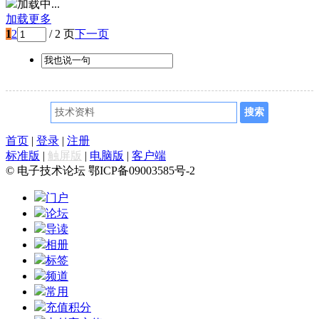
加载中...
加载更多
1
2
/ 2 页
下一页
首页
|
登录
|
注册
标准版
|
触屏版
|
电脑版
|
客户端
© 电子技术论坛 鄂ICP备09003585号-2
门户
论坛
导读
相册
标签
频道
常用
充值积分