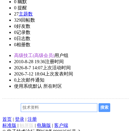
0
幽默
0
提醒
27
主题数
329
回帖数
0
好友数
0
记录数
0
日志数
0
相册数
高级技工(高级会员)
用户组
2010-8-28 19:36
注册时间
2026-8-7 14:07
上次活动时间
2026-7-12 18:04
上次发表时间
0
上次邮件通知
使用系统默认
所在时区
首页
|
登录
|
注册
标准版
|
触屏版
|
电脑版
|
客户端