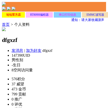
论坛官方店
RT809H编程器
串口打印信息
EMMC读写器
通知：请大家收藏新网址
首页
>
个人资料
dfgxzf
发消息
|
加为好友
dfgxzf
147390
UID
男
性别
-
生日
8
空间访问量
576
积分
37
威望
473
金币
799
贡献
0
推广
0
评优