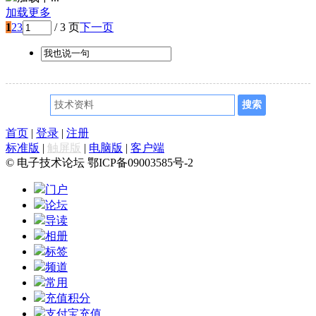
加载更多
1
2
3
/ 3 页
下一页
首页
|
登录
|
注册
标准版
|
触屏版
|
电脑版
|
客户端
© 电子技术论坛 鄂ICP备09003585号-2
门户
论坛
导读
相册
标签
频道
常用
充值积分
支付宝充值