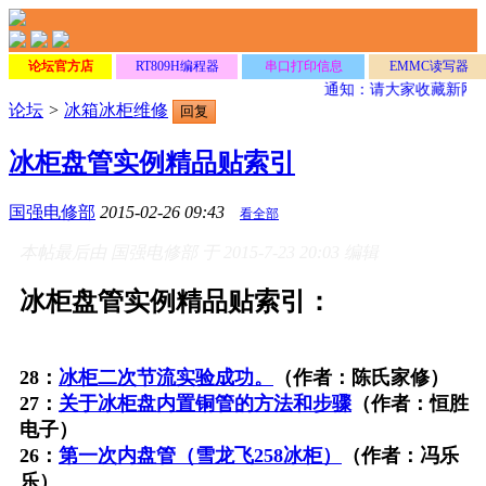
论坛官方店
RT809H编程器
串口打印信息
EMMC读写器
通知：请大家收藏新网
论坛
>
冰箱冰柜维修
回复
冰柜盘管实例精品贴索引
国强电修部
2015-02-26 09:43
看全部
本帖最后由 国强电修部 于 2015-7-23 20:03 编辑
冰柜盘管实例精品贴索引：
28：
冰柜二次节流实验成功。
（作者：陈氏家修）
27：
关于冰柜盘内置铜管的方法和步骤
（作者：恒胜
电子）
26：
第一次内盘管（雪龙飞258冰柜）
（作者：冯乐
乐）