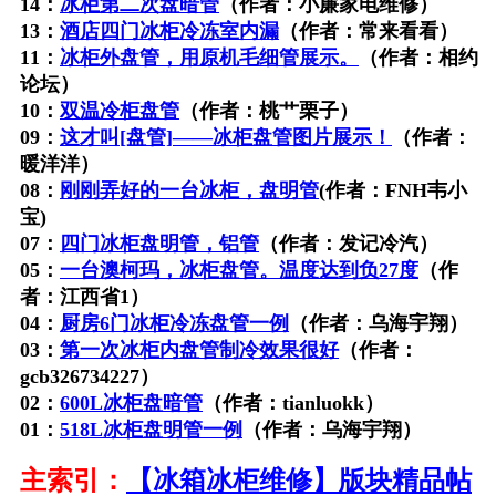
14：
冰柜第二次盘暗管
（作者：小廉家电维修）
13：
酒店四门冰柜冷冻室内漏
（作者：常来看看）
11：
冰柜外盘管，用原机毛细管展示。
（作者：相约
论坛）
10：
双温冷柜盘管
（作者：桃艹栗子）
09：
这才叫[盘管]——冰柜盘管图片展示！
（作者：
暖洋洋）
08：
刚刚弄好的一台冰柜，盘明管
(作者：FNH韦小
宝)
07：
四门冰柜盘明管，铝管
（作者：发记冷汽）
05：
一台澳柯玛，冰柜盘管。温度达到负27度
（作
者：江西省1）
04：
厨房6门冰柜冷冻盘管一例
（作者：乌海宇翔）
03：
第一次冰柜内盘管制冷效果很好
（作者：
gcb326734227）
02：
600L冰柜盘暗管
（作者：tianluokk）
01：
518L冰柜盘明管一例
（作者：乌海宇翔）
主索引：
【冰箱冰柜维修】版块精品帖