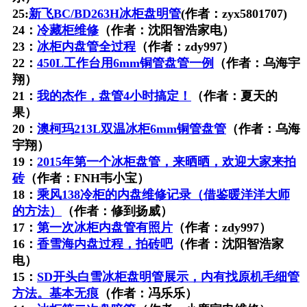
25:
新飞BC/BD263H冰柜盘明管
(作者：zyx5801707)
24：
冷藏柜维修
（作者：沈阳智浩家电）
23：
冰柜内盘管全过程
（作者：zdy997）
22：
450L工作台用6mm铜管盘管一例
（作者：乌海宇
翔）
21：
我的杰作，盘管4小时搞定！
（作者：夏天的
果）
20：
澳柯玛213L双温冰柜6mm铜管盘管
（作者：乌海
宇翔）
19：
2015年第一个冰柜盘管，来晒晒，欢迎大家来拍
砖
（作者：FNH韦小宝）
18：
乘风138冷柜的内盘维修记录（借鉴暖洋洋大师
的方法）
（作者：修到扬威）
17：
第一次冰柜内盘管有照片
（作者：zdy997）
16：
香雪海内盘过程，拍砖吧
（作者：沈阳智浩家
电）
15：
SD开头白雪冰柜盘明管展示，内有找原机毛细管
方法。基本无痕
（作者：冯乐乐）