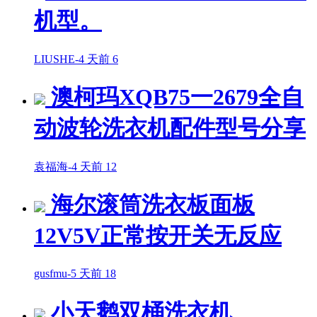
机型。
LIUSHE
-
4 天前
6
澳柯玛XQB75一2679全自
动波轮洗衣机配件型号分享
袁福海
-
4 天前
12
海尔滚筒洗衣板面板
12V5V正常按开关无反应
gusfmu
-
5 天前
18
小天鹅双桶洗衣机