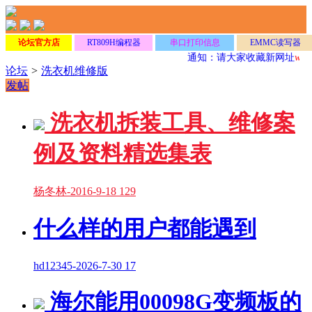
论坛官方店
RT809H编程器
串口打印信息
EMMC读写器
通知：请大家收藏新网址
www.
论坛
>
洗衣机维修版
发帖
洗衣机拆装工具、维修案
例及资料精选集表
杨冬林
-
2016-9-18
129
什么样的用户都能遇到
hd12345
-
2026-7-30
17
海尔能用00098G变频板的