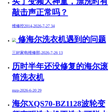
买了变频大神童，漂洗时有
敲击声正常吗？
维修控2014
-
2026-7-27
34
修海尔洗衣机遇到的问题
三好家电维修部
-
2026-7-26
13
历时半年还没修复的海尔滚
筒洗衣机
mzp
-
2026-6-20
29
海尔XQS70-BZ1128波轮变