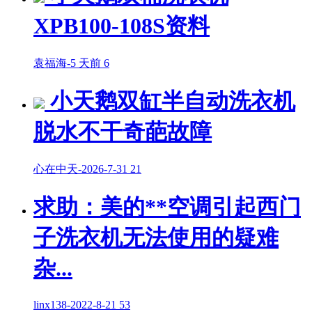
XPB100-108S资料
袁福海
-
5 天前
6
小天鹅双缸半自动洗衣机
脱水不干奇葩故障
心在中天
-
2026-7-31
21
求助：美的**空调引起西门
子洗衣机无法使用的疑难
杂...
linx138
-
2022-8-21
53