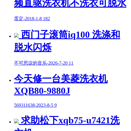
频直驱洗衣机不洗衣可脱水
蛋定
-
2018-1-8
182
西门子滚筒iq100 洗涤和
脱水闪烁
不可思议的音乐
-
2026-7-20
11
今天修一台美菱洗衣机
XQB80-9880J
569311638
-
2023-8-5
9
求助松下xqb75-u7421洗