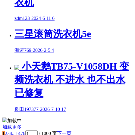
衣机
zdm123
-
2024-6-11
6
三星滚筒洗衣机5e
海涛769
-
2026-2-5
4
小天鹅TB75-V1058DH 变
频洗衣机 不进水 也不出水
已修复
良田197377
-
2026-7-10
17
加载中...
加载更多
1
2
3
4
.. 1476
/ 1000 页
下一页