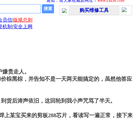
通知：请大家收藏新网址！
www.DzDu.com
公告
购买维修工具
会员信
|
版规总则
督机制
|
安全上网
客户嫌贵走人。
加价棕黑棕，并告知不是一天两天能搞定的，虽然他答应
单，到货后涛声依旧，这回轮到我小声咒骂了半天。
上某宝买来的剪板288芯片，看读写一遍正常，接下来