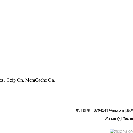
ries , Gzip On, MemCache On.
电子邮箱：8794149@qq.com | 联系
Wuhan Qiji Techno
鄂ICP备09