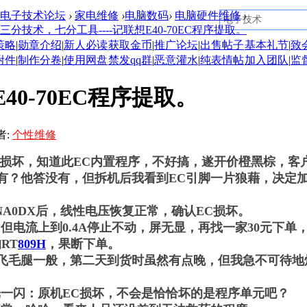
电子技术论坛
›
家电维修
›
电脑数码
›
电脑硬件维修
›
三分技术，七分工具----记联想E40-70EC程序提取。
策略
|
勋章介绍
|
新人必读
获取金币
|
推广论坛
|
出售帖子
基本礼节
|
致
附件
|
制作分卷
|
使用网盘
禁发qq群
|
恶意灌水
|
纯表情帖
加入团队
|
监
40-70EC程序提取。
者:
个性维修
计EC损坏，知道此EC内置程序，不好搞，遂开价橙黑棕，
？他答没有，但拆机后我看到EC引脚一片狼藉，决定
8NA0DX后，线性电压恢复正常，确认EC损坏。
但电流上到0.4A停止不动，屏无显，再找一家30元下
RT
809H
，果断下单。
毛腿一般，第二天到货时虽然有点晚，但我急不可待地焊
一闪：原机EC损坏，不会是恰恰坏的是程序单元吧？