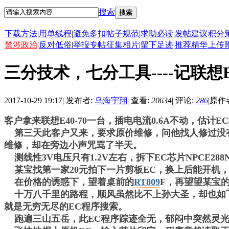
搜索
搜索
下载方法
|
用单线程
|
避免多扣
帖子规范
|
求助必读
|
发帖建议
积分
禁涉政治
|
反对低俗
|
举报专帖
征集相片
|
留下足迹
|
推荐精华
上传
三分技术，七分工具----记联想E
2017-10-29 19:17
|
发布者:
乌海宇翔
|
查看:
20634
|
评论:
286
|
原作
客户拿来联想E40-70一台，插电电流0.6A不动，估
第三天此客户又来，要求原价维修，问他找人修过没有
维修，却在旁边小声咒骂了半天。
测线性3V电压只有1.2V左右，拆下EC芯片NPCE28
某宝找第一家20元拍下一片剪板EC，换上后能开机，
在价格的诱惑下，望着桌前的
RT809
F，再望望某宝的
十万八千里的路程，顺风虽然比不上孙大圣，却也如飞
就是无穷无尽的EC程序搜索。
跑遍三山五岳，此EC程序踪迹全无，郁闷中突然灵光