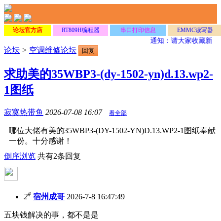
论坛官方店
RT809H编程器
串口打印信息
EMMC读写器
通知：请大家收藏新网
论坛
>
空调维修论坛
回复
求助美的35WBP3-(dy-1502-yn)d.13.wp2-
1图纸
寂寞热带鱼
2026-07-08 16:07
看全部
哪位大佬有美的35WBP3-(DY-1502-YN)D.13.WP2-1图纸奉献
一份。十分感谢！
倒序浏览
共有2条回复
#
2
宿州成哥
2026-7-8 16:47:49
五块钱解决的事，都不是是