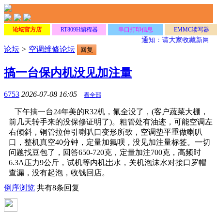
论坛官方店
RT809H编程器
串口打印信息
EMMC读写器
通知：请大家收藏新网址
论坛
>
空调维修论坛
回复
搞一台保内机没见加注量
6753
2026-07-08 16:05
看全部
下午搞一台24年美的R32机，氟全没了，(客户蔬菜大棚，
前几天转手来的没保修证明了)。粗管处有油迹，可能空调左
右倾斜，铜管拉伸引喇叭口变形所致，空调垫平重做喇叭
口，整机真空40分钟，定量加氟呗，没见加注量标签。一切
问题找豆包了，回答650-720克，定量加注700克，高频时
6.3A压力9公斤，试机等内机岀水，关机泡沫水对接口罗帽
查漏，没有起泡，收钱回店。
倒序浏览
共有8条回复