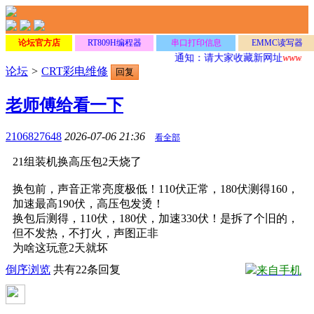
论坛官方店
RT809H编程器
串口打印信息
EMMC读写器
通知：请大家收藏新网址
www.Dz
论坛
>
CRT彩电维修
回复
老师傅给看一下
2106827648
2026-07-06 21:36
看全部
21组装机换高压包2天烧了
换包前，声音正常亮度极低！110伏正常，180伏测得160，
加速最高190伏，高压包发烫！
换包后测得，110伏，180伏，加速330伏！是拆了个旧的，
但不发热，不打火，声图正非
为啥这玩意2天就坏
倒序浏览
共有22条回复
来自手机