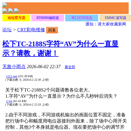
论坛官方店
RT809H编程器
串口打印信息
EMMC读写器
通知：请大家收藏新网址
论坛
>
CRT彩电维修
回复
松下TC-2188S字符“AV”为什么一直显
示？请教，谢谢！
无敌小雨点
2026-06-02 22:37
看全部
1111.png
(251.49 KB)
(下载次数: 0, 2026-6-2 22:30 上传)
关于松下TC-2188S2个问题请教各位老大。
1.字符“AV”为什么一直显示？为什么不几秒钟后消失？
2.jpg
(62.43 KB)
(下载次数: 0, 2026-6-2 22:33 上传)
2.由于不同游戏，不同游戏机输出的画面位置不固定，准备
把行场中心和幅度用电位器接到外面来，除了场中心用开关
控制，其他3个本身就是电位器。现在要把场中心的调节开