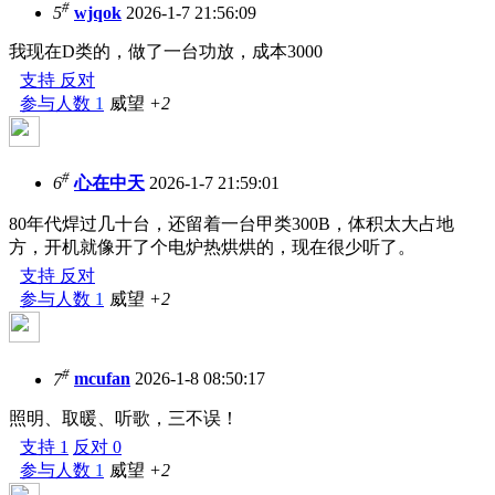
#
5
wjqok
2026-1-7 21:56:09
我现在D类的，做了一台功放，成本3000
支持
反对
参与人数
1
威望
+2
#
6
心在中天
2026-1-7 21:59:01
80年代焊过几十台，还留着一台甲类300B，体积太大占地
方，开机就像开了个电炉热烘烘的，现在很少听了。
支持
反对
参与人数
1
威望
+2
#
7
mcufan
2026-1-8 08:50:17
照明、取暖、听歌，三不误！
支持
1
反对
0
参与人数
1
威望
+2