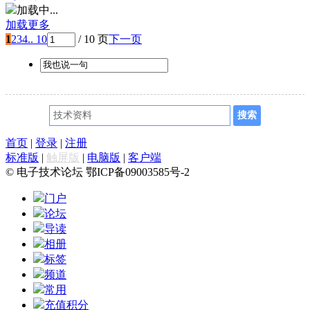
加载中...
加载更多
1
2
3
4
.. 10
/ 10 页
下一页
首页
|
登录
|
注册
标准版
|
触屏版
|
电脑版
|
客户端
© 电子技术论坛 鄂ICP备09003585号-2
门户
论坛
导读
相册
标签
频道
常用
充值积分