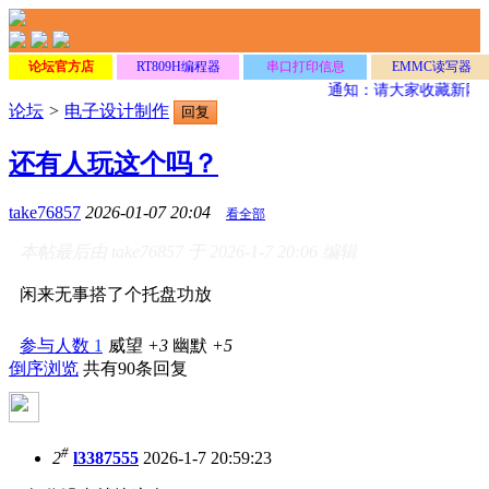
论坛官方店
RT809H编程器
串口打印信息
EMMC读写器
通知：请大家收藏新网
论坛
>
电子设计制作
回复
还有人玩这个吗？
take76857
2026-01-07 20:04
看全部
本帖最后由 take76857 于 2026-1-7 20:06 编辑
闲来无事搭了个托盘功放
参与人数
1
威望
+3
幽默
+5
倒序浏览
共有90条回复
#
2
l3387555
2026-1-7 20:59:23