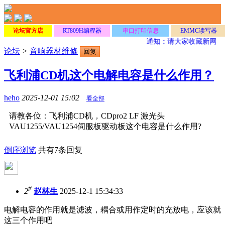
论坛官方店
RT809H编程器
串口打印信息
EMMC读写器
通知：请大家收藏新网址
论坛
>
音响器材维修
回复
飞利浦CD机这个电解电容是什么作用？
heho
2025-12-01 15:02
看全部
请教各位：飞利浦CD机，CDpro2 LF 激光头
VAU1255/VAU1254伺服板驱动板这个电容是什么作用?
倒序浏览
共有7条回复
#
2
赵林生
2025-12-1 15:34:33
电解电容的作用就是滤波，耦合或用作定时的充放电，应该就
这三个作用吧