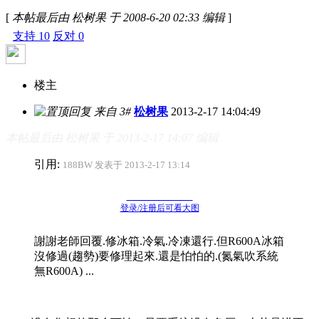
[
本帖最后由 松树果 于 2008-6-20 02:33 编辑
]
支持
10
反对
0
楼主
来自 3#
松树果
2013-2-17 14:04:49
本帖最后由 松树果 于 2013-2-17 14:07 编辑
引用:
188BW 发表于 2013-2-17 13:14
登录/注册后可看大图
謝謝老師回覆.修冰箱.冷氣.冷凍還行.但R600A冰箱
沒修過(趨勢)要修理起來.還是怕怕的.(氮氣吹系統
無R600A) ...