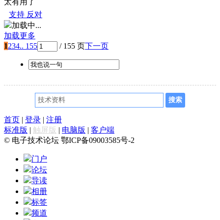
太有用了
支持
反对
加载中...
加载更多
1
2
3
4
.. 155
/ 155 页
下一页
首页
|
登录
|
注册
标准版
|
触屏版
|
电脑版
|
客户端
© 电子技术论坛 鄂ICP备09003585号-2
门户
论坛
导读
相册
标签
频道