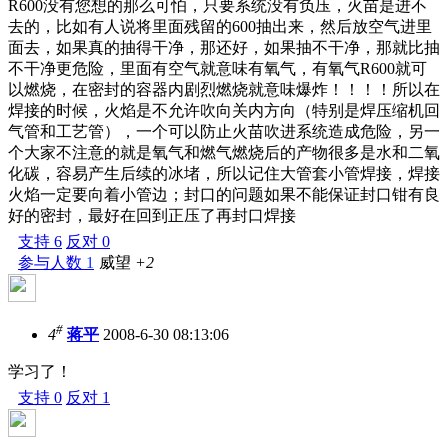
R600没有您想的那么可怕，只要系统没有负压，火苗是进不
去的，比如有人说将里面残留的600抽出来，然后放空气进里
面去，如果真的抽得干净，那还好，如果抽不干净，那就比抽
不干净更危险，里面有空气就意味有氧气，有氧气R600就可
以燃烧，在密封的容器内剧烈燃烧就意味爆炸！！！！所以在
焊接的时候，火焰是不允许吹向关内方向（特别是焊压缩机回
气管和工艺管），一个可以防止火苗吹进系统造成危险，另一
个大家不注意的就是氧气和燃气燃烧后的产物很多是水和二氧
化碳，容易产生后续的冰堵，所以记住大管套小管焊接，焊接
火焰一定要向着小管边；封口的问题如果不能保证封口钳有良
好的密封，最好在回到正压了再封口焊接
支持
6
反对
0
参与人数
1
威望
+2
#
4
蒋平
2008-6-30 08:13:06
学习了！
支持
0
反对
1