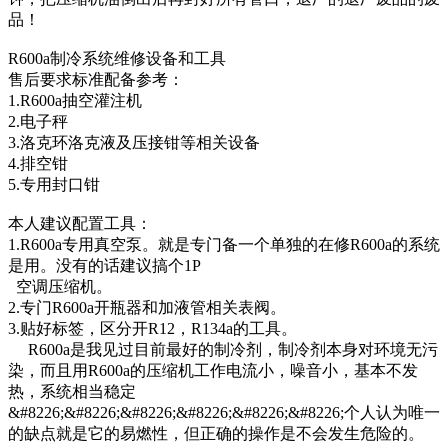
品！
R600a制冷系统维修设备和工具
售后要求标准配备参考：
1.R600a抽空灌注机
2.电子秤
3.洛克环洛克液及压接钳等相关设备
4.排空钳
5.专用封口钳
本人建议配置工具：
1.R600a专用真空泵。就是专门备一个单独的在修R600a的系统
是用。没有的话建议搞个1P
空调压缩机。
2.专门R600a开瓶器和加液管相关表阀。
3.贴好标签，区分开R12，R134a的工具。
R600a是我见过目前最好的制冷剂，制冷剂本身对环境无污
染，而且用R600a的压缩机工作电流小，噪音小，基本不发
热，系统相当稳定
&#8226;&#8226;&#8226;&#8226;&#8226;&#8226;个人认为唯一
的缺点就是它的易燃性，但正确的操作是不会发生危险的。