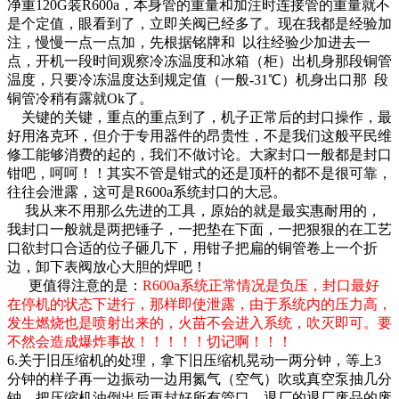
净重120G装R600a，本身管的重量和加注时连接管的重量就不
是个定值，眼看到了，立即关阀已经多了。现在我都是经验加
注，慢慢一点一点加，先根据铭牌和 以往经验少加进去一
点，开机一段时间观察冷冻温度和冰箱（柜）出机身那段铜管
温度，只要冷冻温度达到规定值（一般-31℃）机身出口那 段
铜管冷稍有露就Ok了。
关键的关键，重点的重点到了，机子正常后的封口操作，最
好用洛克环，但介于专用器件的昂贵性，不是我们这般平民维
修工能够消费的起的，我们不做讨论。大家封口一般都是封口
钳吧，呵呵！！其实不管是钳式的还是顶杆的都不是很可靠，
往往会泄露，这可是R600a系统封口的大忌。
我从来不用那么先进的工具，原始的就是最实惠耐用的，
我封口一般就是两把锤子，一把垫在下面，一把狠狠的在工艺
口欲封口合适的位子砸几下，用钳子把扁的铜管卷上一个折
边，卸下表阀放心大胆的焊吧！
更值得注意的是：
R600a系统正常情况是负压，封口最好
在停机的状态下进行，那样即使泄露，由于系统内的压力高，
发生燃烧也是喷射出来的，火苗不会进入系统，吹灭即可。要
不然会造成爆炸事故！！！！！切记啊！！！
6.关于旧压缩机的处理，拿下旧压缩机晃动一两分钟，等上3
分钟的样子再一边振动一边用氮气（空气）吹或真空泵抽几分
钟，把压缩机油倒出后再封好所有管口，退厂的退厂废品的废