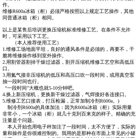
作。
维修R600a冰箱（柜）必须严格按照以上规定工艺操作，其他
同普通冰箱（柜）相同。
以上是某售后培训更换压缩机标准维修工艺。在条件不允许
时，可采用以下工艺。
（本人推荐使用工艺）
1.维修工场地面平坦，良好的通风条件是必须的，再要不，干
脆将维修操作移到室外操作。
2.用割管器割掉干燥过滤器，割开压缩机维修工艺空和高低压
口。
3.用氮气接非压缩机的低压和高压口吹一段时间，或用真空泵
抽一段时间也行。
“一段时间”大概也就5-10分钟吧。
4.换上新压缩机，更换新干燥过滤器，气焊接好各连接口。
5.维修工艺口接表，打压检漏，正常加制冷剂R600a。)
制冷剂R600a的具体加法：因为R600a冰箱（柜）实际用量
非常小，一个冰箱（柜）就几十克到百来克的样子。精确的充
注量是个问题。
本人开始也用电子秤加注了一段时间，太不方便了，实际的
量和操作是你很难控制的。我用的是那种在市面上常见的小罐