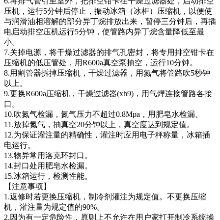
6.将排气管引至室外，把排空钳卡在干燥过滤器处，启动排空
压机，运行5分钟后停止，振动冰箱（冰柜）压缩机，以便使
与润滑油相溶解的部分异丁烷排放出来，暂停三分钟后，再插
电启动排空压机运行5分钟，使管路内异丁烷含量降低至最
小。
7.关掉电源，将干燥过滤器的排气孔密封，将专用排空钳卡在
压缩机的低压管处，用R600a真空泵抽空，运行10分钟。
8.用割管器拆掉压缩机，干燥过滤器，用氮气将管路吹5秒钟
以上。
9.更换R600a压缩机，干燥过滤器(xh9)，用气焊连接管路各接
口。
10.吹氮气检漏，氮气压力不超过0.8Mpa，用肥皂水检漏。
11.放掉氮气，抽真空20分钟以上，真空度达到规定值。
12.为保证灌注量的精确性，灌注时应用电子秤称量，冰箱插
电运行。
13.物异常用洛克环封口。
14.封口处用肥皂水检漏。
15.冰箱运行，检测性能。
【注意事项】
1.返修时若更换压缩机，制冷剂灌注为规定值。不更换压缩
机，灌注量为规定值的90%。
2.因为有一定危险性，原则上不允许在用户家打开制冷系统操