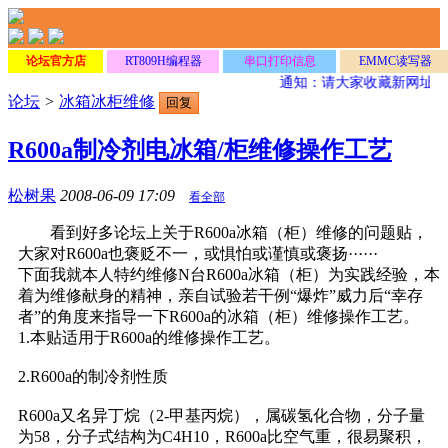
论坛官方店
RT809H编程器
串口打印信息
EMMC读写器
通知：请大家收藏新网址
www
论坛
>
冰箱冰柜维修
回复
R600a制冷剂电冰箱/柜维修操作工艺
松树果
2008-06-09 17:09
看全部
看到好多论坛上关于R600a冰箱（柜）维修的问题贴，
大家对R600a也褒贬不一，或惧怕或谨慎或褒扬······
下面我就本人特约维修N台R600a冰箱（柜）为实践经验，本
着为维修献身的精神，亲自试验若干例“爆炸”威力后“幸存
者”的角度来指导一下R600a的冰箱（柜）维修操作工艺。
1.本贴适用于R600a的维修操作工艺。
2.R600a的制冷剂性质
R600a又名异丁烷（2-甲基丙烷），属碳氢化合物，分子量
为58，分子式结构为C4H10，R600a比空气重，很易聚积，