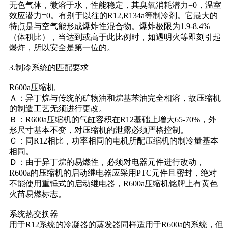
无色气体，微溶于水，性能稳定，其臭氧消耗潜力=0，温室
效应潜力=0。有别于以往的R12,R134a等制冷剂。它最大的
特点是与空气能形成爆炸性混合物。爆炸极限为1.9-8.4%
（体积比），当达到或高于此比例时，如遇明火等即刻引起
爆炸，所以安全是第一位的。
3.制冷系统的匹配要求
R600a压缩机
Ａ：异丁烷与传统的矿物油和烷基苯油完全相溶，故压缩机
的制造工艺无须进行更改。
Ｂ：R600a压缩机的气缸容积在R12基础上增大65-70%，外
形尺寸基本不变，对压缩机的泄露必须严格控制。
Ｃ：同R12相比，功率相同的电机所配压缩机的制冷量基本
相同。
Ｄ：由于异丁烷的易燃性，必须对电器元件进行改动，
R600a的压缩机的启动继电器应采用PTC元件且密封，绝对
不能使用重锤式的启动继电器，R600a压缩机铭牌上有黄色
火苗易燃标志。
系统热交换器
用于R12系统的冷凝器的蒸发器同样适用于R600a的系统，但