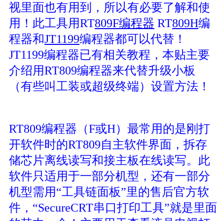
视里面也有用到，所以有必要了解和使
用！此工具用RT
809F
编程器
RT
809H
编
程器和
JT1199
编程器都可以代替！
JT1199编程器已有相关教程，本贴主要
介绍用RT809编程器来代替升级小板
（有些叫工装或超级终端）设置方法！
RT809编程器（F或H）最常用的是刚打
开软件时的RT809自主软件界面，拆存
储芯片离线读写和接主板在线读写。此
软件只适用于一部分机型，还有一部分
机型需用“工具链面板”里的售后官方软
件，“SecureCRT串口打印工具”就是里面