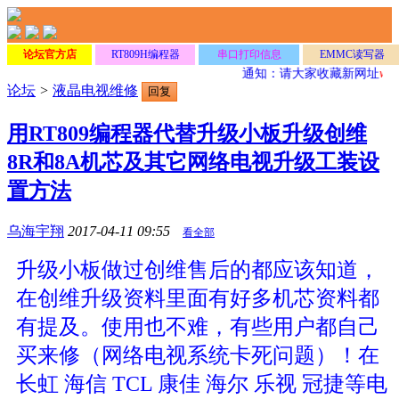
论坛官方店
RT809H编程器
串口打印信息
EMMC读写器
通知：请大家收藏新网址
www
论坛
>
液晶电视维修
回复
用RT809编程器代替升级小板升级创维
8R和8A机芯及其它网络电视升级工装设
置方法
乌海宇翔
2017-04-11 09:55
看全部
升级小板做过创维售后的都应该知道，
在创维升级资料里面有好多机芯资料都
有提及。使用也不难，有些用户都自己
买来修（网络电视系统卡死问题）！在
长虹 海信 TCL 康佳 海尔 乐视 冠捷等电