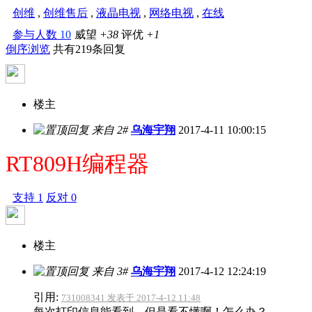
创维
,
创维售后
,
液晶电视
,
网络电视
,
在线
参与人数
10
威望
+38
评优
+1
倒序浏览
共有219条回复
楼主
来自 2#
乌海宇翔
2017-4-11 10:00:15
RT809H编程器
支持
1
反对
0
楼主
来自 3#
乌海宇翔
2017-4-12 12:24:19
引用:
731008341 发表于 2017-4-12 11:48
每次打印信息能看到，但是看不懂啊！怎么办？