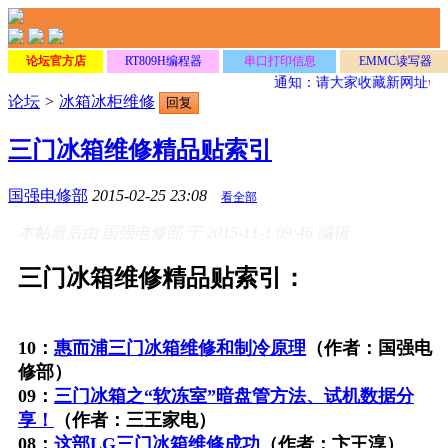
论坛官方店
RT809H编程器
串口打印信息
EMMC读写器
通知：请大家收藏新网址
www
论坛
>
冰箱冰柜维修
回复
三门冰箱维修精品贴索引
国强电修部
2015-02-25 23:08
看全部
本帖最后由 国强电修部 于 2015-11-1 09:46 编辑
三门冰箱维修精品贴索引：
10：
惠而浦三门冰箱维修和制冷原理
（作者：国强电
修部）
09：
三门冰箱之“软冻室”暗盘管方法、试机数据分
享！
（作者：三王家电）
08：
这部LG三门冰箱维修成功
（作者：卞王淳）