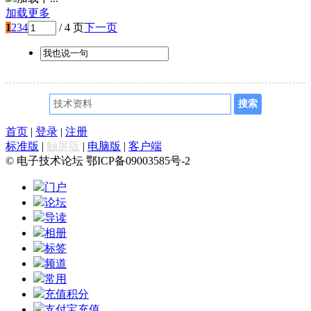
加载更多
1
2
3
4
/ 4 页
下一页
首页
|
登录
|
注册
标准版
|
触屏版
|
电脑版
|
客户端
© 电子技术论坛 鄂ICP备09003585号-2
门户
论坛
导读
相册
标签
频道
常用
充值积分
支付宝充值