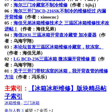
07：
海尔三门冷藏室不制冷维修
（作者：bjlsj）
06：
海尔三开门BCD-216SK不制冷的维修经过 内漏
开背维修
（作者：ximocnc）
05：
海佳兄弟冰箱维修技术之 三温区冰箱维修技术改
进帖！
（作者：海佳兄弟）
04：
海信203L三温冰箱开背盘冷藏管 加冷凝器
（作
者：乌海宇翔）
03：
本论坛首发三温区冰箱维修冷藏室，软冻室。
（作者：海佳兄弟）
02：
LG BCD-236三温冰箱 微冻漏开背维修 图
（作
者：乌海宇翔）
01：
关于三开门带软冻室的冰箱，我开背盘管的维修
方法
（作者：冯乐乐）
主索引：
【冰箱冰柜维修】版块精品帖
子索引
冰箱维修
,
三门冰箱
参与人数
3
威望
+7
金币
+1