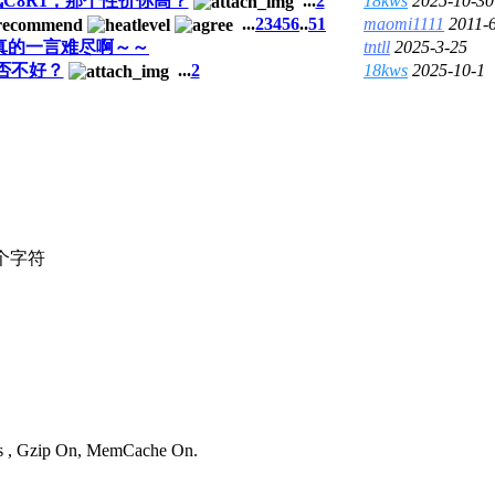
风C8R1，那个性价你高？
...
2
18kws
2025-10-30
...
2
3
4
5
6
..
51
maomi1111
2011-
真的一言难尽啊～～
tntll
2025-3-25
否不好？
...
2
18kws
2025-10-1
个字符
ies , Gzip On, MemCache On.