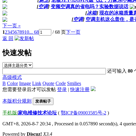
[
厨卫
]
老板JZT-32G91A燃气灶，万家乐小飓
[
空调
]
变频空调真的省电吗？实验数据说话
[
冰箱
]
现在的冰箱质量
[
空调
]
空调主机这么盖住，是
下一页 »
1
2
3
4
5
6
7
8
9
10
... 68
/ 68 页
下一页
返 回
快速发帖
还可输入
80
高级模式
B
Color
Image
Link
Quote
Code
Smilies
您需要登录后才可以发帖
登录
|
快速注册
本版积分规则
发表帖子
手机版
|
家电维修技术论坛
(
鄂ICP备09003585号-2
)
GMT+8, 2026-8-7 20:34
, Processed in 0.057890 second(s), 4 quer
Powered by
Discuz!
X3.4