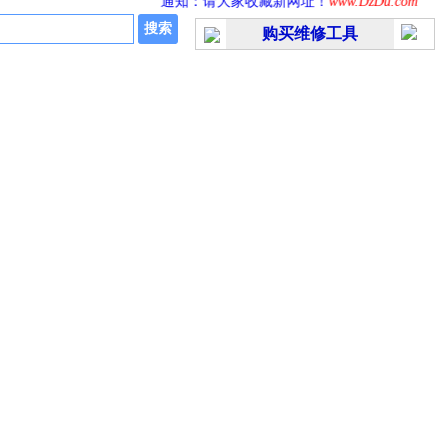
通知：请大家收藏新网址！
www.DzDu.com
公
购买维修工具