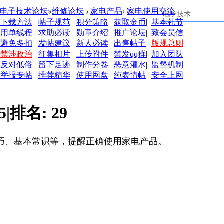
电子技术论坛
»
维修论坛
›
家电产品
›
家电使用交流
下载方法
|
帖子规范
|
积分策略
|
获取金币
|
基本礼节
|
用单线程
|
求助必读
|
勋章介绍
|
推广论坛
|
致会员信
|
避免多扣
发帖建议
新人必读
出售帖子
版规总则
禁涉政治
|
征集相片
|
上传附件
|
禁发qq群
|
加入团队
|
反对低俗
|
留下足迹
|
制作分卷
|
恶意灌水
|
监督机制
|
举报专帖
推荐精华
使用网盘
纯表情帖
安全上网
5
|
排名:
29
巧、基本常识等，提醒正确使用家电产品。