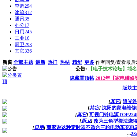
空调
294
冰箱
312
通讯
35
办公
17
日用
245
工业
16
厨卫
293
其它
336
新窗
全部主题
最新
热门
热帖
精华
更多
作者
回复/查看
最后
公告:
【电子技术论坛】域名
隐藏置顶帖
2012年【家电维
版块主
[
其它
]
追光
[
其它
]
沈阳的家电维修
[
其它
]
可视门铃电源TOP224
[
厨卫
]
改为三角型接法烧
[
日用
]
商家说这种定时器不适合三轮电动车充电
...
2
3