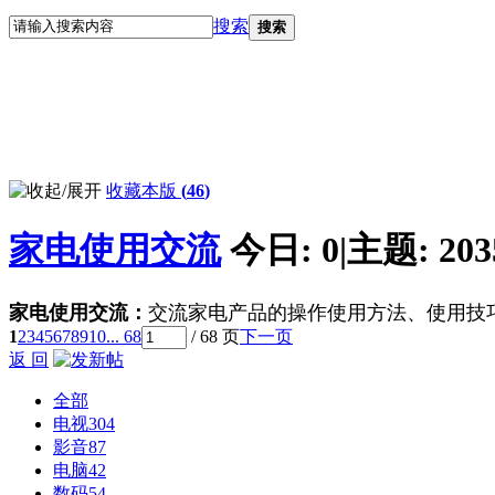
搜索
搜索
收藏本版
(
46
)
家电使用交流
今日:
0
|
主题:
203
家电使用交流：
交流家电产品的操作使用方法、使用技
1
2
3
4
5
6
7
8
9
10
... 68
/ 68 页
下一页
返 回
全部
电视
304
影音
87
电脑
42
数码
54