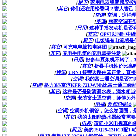
[
厨卫
]
家用电器弹簧感应按
[
其它
]
你们还在用松香吗？害人害己
[
空调
]
空调，这样
[
空调
]
您家空调开
[
日用
]
这种手摇发动机是否
[
其它
]
OP可以同时中继
[
厨卫
]
电饭锅有电流感是
[
其它
]
可充电电蚊拍电路图
[
其它
]
充电手电筒的充电需要注意
[
日用
]
好多年豆浆机不转了，
[
其它
]
折叠手机性价比高
[
通讯
]
UBNT接旁边路由器正常，直
[
空调
]
我的富士通空调是否抽
[
空调
]
格力3匹京淳KFR-72LW/Nh比富士通三级能
[
其它
]
这种是否是防滴漏水表，滴水相当
[
空调
]
安装富士通空调，师傅另外
[
电视
]
差点犯错误
[
空调
]
空调外机铜管，怎么卷圆圈，
[
其它
]
我的太阳能热水器经常需要
[
电视
]
请问小米电视真的
[
厨卫
]
美的JSQ25-13HC3