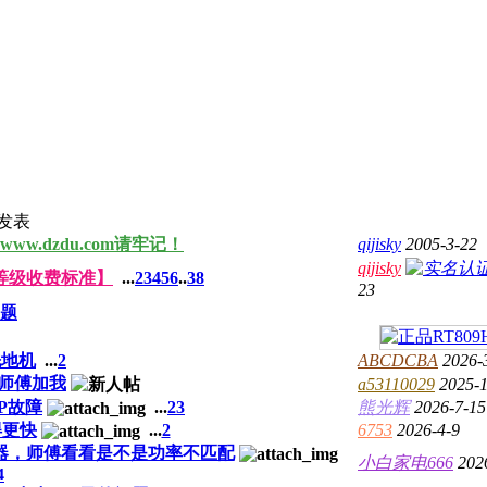
发表
www.dzdu.com
请牢记！
qijisky
2005-3-22
qijisky
修等级收费标准】
...
2
3
4
5
6
..
38
23
题
洗地机
...
2
ABCDCBA
2026-
师傅加我
a53110029
2025-1
P故障
...
2
3
熊光辉
2026-7-15
得更快
...
2
6753
2026-4-9
器，师傅看看是不是功率不匹配
小白家电666
202
4