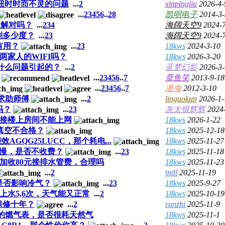
钮时时而不灵的问题
...
2
xinpingliu
2026-4-
...
2
3
4
5
6
..
28
凯明电子
2014-3
理解对吗？
...
2
3
4
海阔天空9
2024-
到多少度？
...
2
3
海阔天空9
2024-
有用？
...
2
3
18kws
2024-3-10
两家人的WIFI吗？
18kws
2026-3-20
什么问题引起的？
...
2
蓝梦幻影
2026-3
...
2
3
4
5
6
..
7
章鱼笑
2013-9-18
...
2
3
4
5
6
..
7
潜海
2012-3-10
求助师傅
...
2
linguokun
2026-1-
吗？
...
2
3
灰太狼辉辉
2024
接接楼上房间不能上网
18kws
2026-1-22
真空不合格？
18kws
2025-12-18
效AGQG25LUCC，那个耗电...
18kws
2025-11-27
慢，是否不收费？
...
2
3
18kws
2025-11-18
加收80元接排水管费，合理吗
18kws
2025-11-23
...
2
tntll
2025-11-19
是否影响冷气？
...
2
3
18kws
2025-9-27
上水5,6次，天气能又正常
...
2
18kws
2025-10-19
保修十年？
...
2
runzhi
2025-11-9
配1.6的燃气表，是否很耗天然气
18kws
2025-11-1