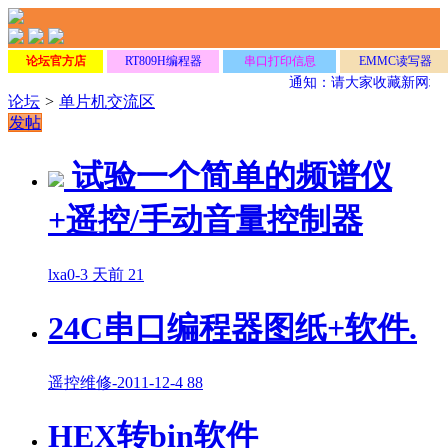
论坛官方店
RT809H编程器
串口打印信息
EMMC读写器
通知：请大家收藏新网址
w
论坛
>
单片机交流区
发帖
试验一个简单的频谱仪
+遥控/手动音量控制器
lxa0
-
3 天前
21
24C串口编程器图纸+软件.
遥控维修
-
2011-12-4
88
HEX转bin软件