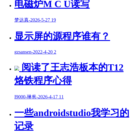
电磁炉M C U读写
梦达真
-
2026-5-27
19
显示屏的源程序谁有？
gzsansen
-
2022-4-20
2
阅读了王志浩板本的T12
烙铁程序心得
I9000-琳爸
-
2026-4-17
11
一些androidstudio我学习的
记录