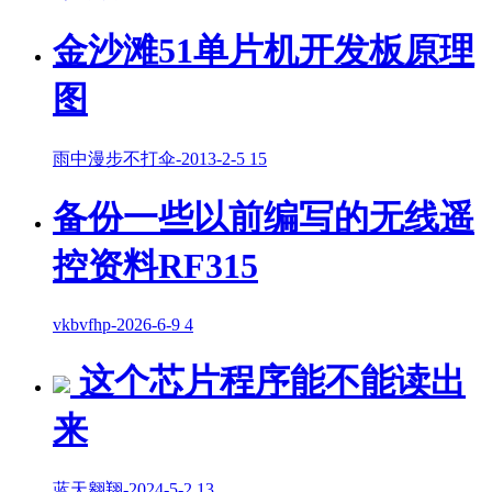
金沙滩51单片机开发板原理
图
雨中漫步不打伞
-
2013-2-5
15
备份一些以前编写的无线遥
控资料RF315
vkbvfhp
-
2026-6-9
4
这个芯片程序能不能读出
来
蓝天翱翔
-
2024-5-2
13