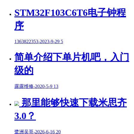
STM32F103C6T6电子钟程
序
1363822353
-
2023-9-29
5
简单介绍下单片机吧，入门
级的
露露维修
-
2020-5-9
13
那里能够快速下载米思齐
3.0？
鹭洲吴哥
-
2026-6-16
20