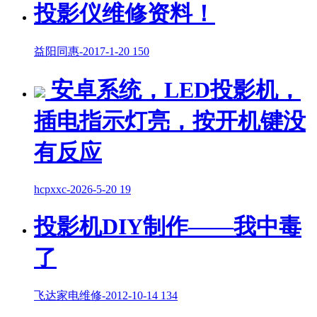
投影仪维修资料！
益阳同惠
-
2017-1-20
150
安卓系统，LED投影机，
插电指示灯亮，按开机键没
有反应
hcpxxc
-
2026-5-20
19
投影机DIY制作——我中毒
了
飞达家电维修
-
2012-10-14
134