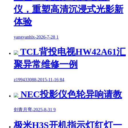
仪，重塑高清沉浸式光影新
体验
yangyanhlx
-
2026-7-28
1
TCL背投电视HW42A61汇
聚异常维修一例
z199433088
-
2015-11-16
84
NEC投影仪色轮异响请教
剑青月弯
-
2025-8-31
9
极米H3S开机指示灯红灯一