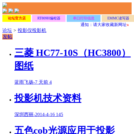
论坛官方店
RT809H编程器
串口打印信息
EMMC读写器
通知：请大家收藏新网址
www
论坛
>
投影仪投影机
发帖
三菱 HC77-10S（HC3800）
图纸
蓝雨飞扬
-
7 天前
4
投影机技术资料
深圳西丽
-
2014-4-16
145
五色cob光源应用于投影