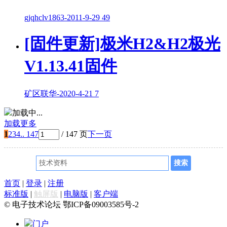
gjqhclv1863
-
2011-9-29
49
[固件更新]极米H2&H2极光
V1.13.41固件
矿区联华
-
2020-4-21
7
加载中...
加载更多
1
2
3
4
.. 147
/ 147 页
下一页
首页
|
登录
|
注册
标准版
|
触屏版
|
电脑版
|
客户端
© 电子技术论坛 鄂ICP备09003585号-2
门户