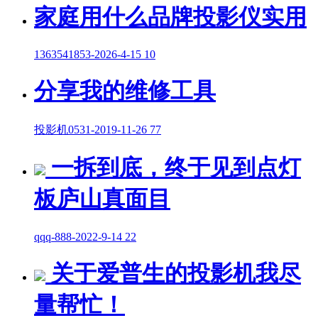
家庭用什么品牌投影仪实用
1363541853
-
2026-4-15
10
分享我的维修工具
投影机0531
-
2019-11-26
77
一拆到底，终于见到点灯
板庐山真面目
qqq-888
-
2022-9-14
22
关于爱普生的投影机我尽
量帮忙！