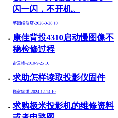
闪一闪，不开机。
芋园维修店
-
2026-3-28
10
康佳背投4310启动慢图像不
稳检修过程
雷云峰
-
2010-9-25
16
求助怎样读取投影仪固件
顾家家维
-
2024-12-14
10
求购极米投影机的维修资料
或者电路图