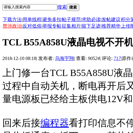
搜索
搜索
下载方法
|
用单线程
|
避免多扣
帖子规范
|
求助必读
|
发帖建议
积分
禁涉政治
|
反对低俗
|
举报专帖
征集相片
|
留下足迹
|
推荐精华
上传
TCL B55A858U液晶电视不
2018-12-10 08:18
|
发布者:
乌海宇翔
|
查看:
90524
|
评论:
717
|
原作
上门修一台TCL B55A85
过程中自动关机，断电再开后
量电源板已经给主板供电12V
回来后接
编程器
看打印信息不停显