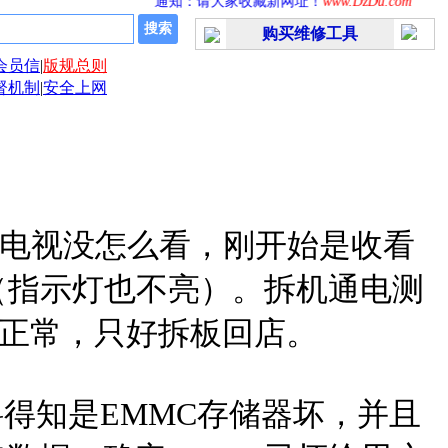
通知：请大家收藏新网址！
www.DzDu.com
公告
购买维修工具
会员信
|
版规总则
督机制
|
安全上网
多的电视没怎么看，刚开始是收看
（指示灯也不亮）。拆机通电测
也正常，只好拆板回店。
资料得知是EMMC存储器坏，并且