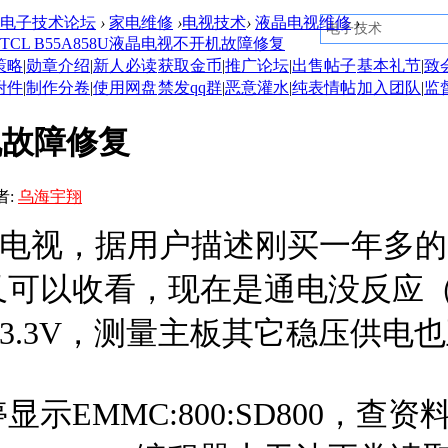
电子技术论坛
›
家电维修
›
电视技术
›
液晶电视维修
›
TCL B55A858U液晶电视不开机故障修复
策略
|
勋章介绍
|
新人必读
获取金币
|
推广论坛
|
出售帖子
基本礼节
|
致
附件
|
制作分卷
|
使用网盘
禁发qq群
|
恶意灌水
|
纯表情帖
加入团队
|
监
开机故障修复
者:
乌海宇翔
8U液晶电视，据用户描述刚买一年
又可以收看，现在是通电没反应
和3.3V，测量主板其它稳压供电
示EMMC:800:SD800，查