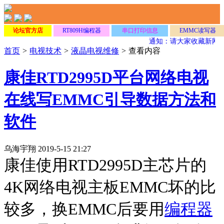
论坛官方店
RT809H编程器
串口打印信息
EMMC读写器
通知：请大家收藏新网址
首页
>
电视技术
>
液晶电视维修
>
查看内容
康佳RTD2995D平台网络电视
在线写EMMC引导数据方法和
软件
乌海宇翔 2019-5-15 21:27
康佳使用RTD2995D主芯片的
4K网络电视主板EMMC坏的比
较多，换EMMC后要用
编程器