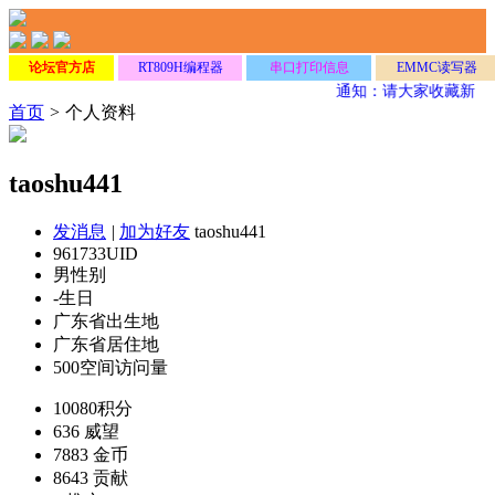
论坛官方店
RT809H编程器
串口打印信息
EMMC读写器
通知：请大家收藏新网
首页
>
个人资料
taoshu441
发消息
|
加为好友
taoshu441
961733
UID
男
性别
-
生日
广东省
出生地
广东省
居住地
500
空间访问量
10080
积分
636
威望
7883
金币
8643
贡献