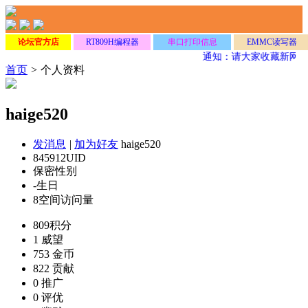
论坛官方店
RT809H编程器
串口打印信息
EMMC读写器
通知：请大家收藏新网址
首页
>
个人资料
haige520
发消息
|
加为好友
haige520
845912
UID
保密
性别
-
生日
8
空间访问量
809
积分
1
威望
753
金币
822
贡献
0
推广
0
评优