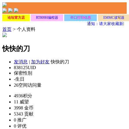
论坛官方店
RT809H编程器
串口打印信息
EMMC读写器
通知：请大家收藏新网
首页
>
个人资料
快快的刀
发消息
|
加为好友
快快的刀
838125
UID
保密
性别
-
生日
26
空间访问量
4936
积分
11
威望
3998
金币
5343
贡献
0
推广
0
评优