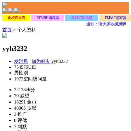
论坛官方店
RT809H编程器
串口打印信息
EMMC读写器
通知：请大家收藏新网址
首页
>
个人资料
yyh3232
发消息
|
加为好友
yyh3232
754576
UID
男
性别
1972
空间访问量
22128
积分
70
威望
18291
金币
40903
贡献
3
推广
0
评优
7
幽默