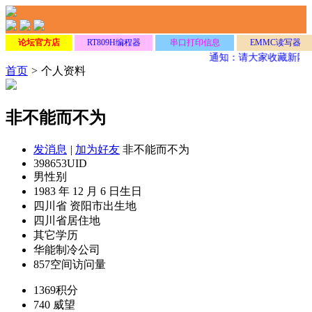
论坛官方店
RT809H编程器
串口打印信息
EMMC读写器
通知：请大家收藏新网
首页
>
个人资料
非不能而不为
发消息
|
加为好友
非不能而不为
398653
UID
男
性别
1983 年 12 月 6 日
生日
四川省 资阳市
出生地
四川省
居住地
其它
学历
华能制冷
公司
857
空间访问量
1369
积分
740
威望