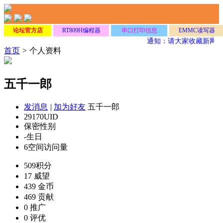
论坛官方店
RT809H编程器
串口打印信息
EMMC读写器
通知：请大家收藏新网址
首页
>
个人资料
五千一郎
发消息
|
加为好友
五千一郎
29170
UID
保密
性别
-
生日
6
空间访问量
509
积分
17
威望
439
金币
469
贡献
0
推广
0
评优