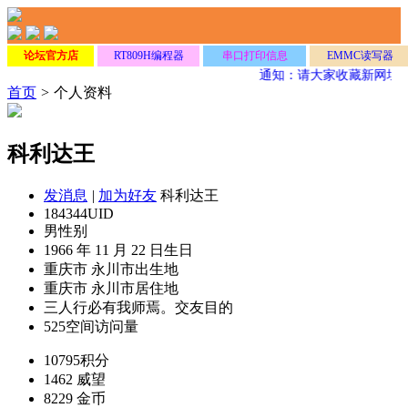
论坛官方店
RT809H编程器
串口打印信息
EMMC读写器
通知：请大家收藏新网址
w
首页
>
个人资料
科利达王
发消息
|
加为好友
科利达王
184344
UID
男
性别
1966 年 11 月 22 日
生日
重庆市 永川市
出生地
重庆市 永川市
居住地
三人行必有我师焉。
交友目的
525
空间访问量
10795
积分
1462
威望
8229
金币