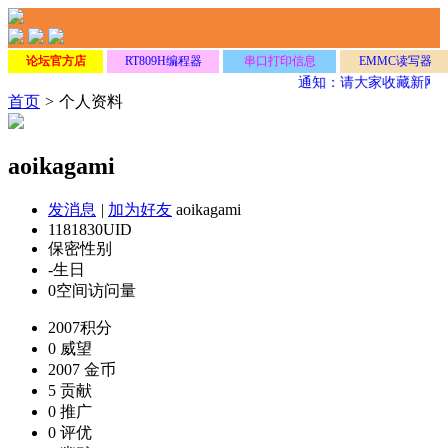
论坛官方店
RT809H编程器
串口打印信息
EMMC读写器
通知：请大家收藏新网
首页
>
个人资料
aoikagami
发消息
|
加为好友
aoikagami
1181830
UID
保密
性别
-
生日
0
空间访问量
2007
积分
0
威望
2007
金币
5
贡献
0
推广
0
评优