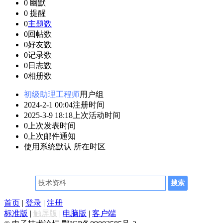
0
幽默
0
提醒
0
主题数
0
回帖数
0
好友数
0
记录数
0
日志数
0
相册数
初级助理工程师
用户组
2024-2-1 00:04
注册时间
2025-3-9 18:18
上次活动时间
0
上次发表时间
0
上次邮件通知
使用系统默认
所在时区
首页
|
登录
|
注册
标准版
|
触屏版
|
电脑版
|
客户端