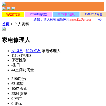
论坛官方店
RT809H编程器
串口打印信息
EMMC读写器
通知：请大家收藏新网址
www.DzDu.com
公告
首页
>
个人资料
家电修理人
发消息
|
加为好友
家电修理人
1119817
UID
保密
性别
-
生日
44
空间访问量
2196
积分
63
威望
1967
金币
2584
贡献
0
推广
0
评优