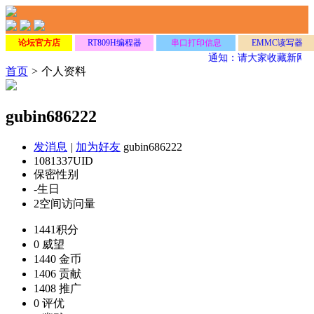
论坛官方店
RT809H编程器
串口打印信息
EMMC读写器
通知：请大家收藏新网
首页
>
个人资料
gubin686222
发消息
|
加为好友
gubin686222
1081337
UID
保密
性别
-
生日
2
空间访问量
1441
积分
0
威望
1440
金币
1406
贡献
1408
推广
0
评优