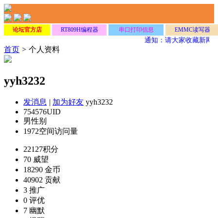
论坛官方店
RT809H编程器
串口打印信息
EMMC读写器
通知：请大家收藏新网
首页
>
个人资料
yyh3232
发消息
|
加为好友
yyh3232
754576
UID
男
性别
1972
空间访问量
22127
积分
70
威望
18290
金币
40902
贡献
3
推广
0
评优
7
幽默