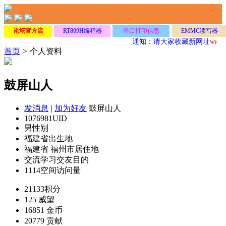
论坛官方店
RT809H编程器
串口打印信息
EMMC读写器
通知：请大家收藏新网址
www.
首页
>
个人资料
鼓屏山人
发消息
|
加为好友
鼓屏山人
1076981
UID
男
性别
福建省
出生地
福建省 福州市
居住地
交流学习
交友目的
1114
空间访问量
21133
积分
125
威望
16851
金币
20779
贡献