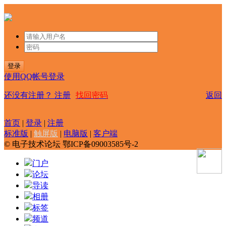
登录
使用QQ帐号登录
还没有注册？
注册
找回密码
返回
首页
|
登录
|
注册
标准版
|
触屏版
|
电脑版
|
客户端
© 电子技术论坛 鄂ICP备09003585号-2
门户
论坛
导读
相册
标签
频道