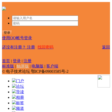
登录
使用QQ帐号登录
还没有注册？
注册
找回密码
返回
首页
|
登录
|
注册
标准版
|
触屏版
|
电脑版
|
客户端
© 电子技术论坛 鄂ICP备09003585号-2
门户
论坛
导读
相册
标签
频道