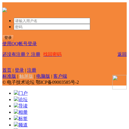
登录
使用QQ帐号登录
还没有注册？
注册
找回密码
返回
首页
|
登录
|
注册
标准版
|
触屏版
|
电脑版
|
客户端
© 电子技术论坛 鄂ICP备09003585号-2
门户
论坛
导读
相册
标签
频道