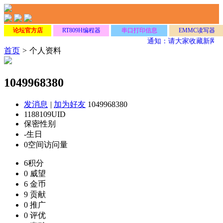
论坛官方店
RT809H编程器
串口打印信息
EMMC读写器
通知：请大家收藏新网
首页
>
个人资料
1049968380
发消息
|
加为好友
1049968380
1188109
UID
保密
性别
-
生日
0
空间访问量
6
积分
0
威望
6
金币
9
贡献
0
推广
0
评优