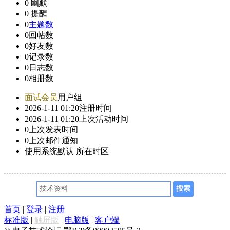
0
幽默
0
提醒
0
主题数
0
回帖数
0
好友数
0
记录数
0
日志数
0
相册数
面试会员
用户组
2026-1-11 01:20
注册时间
2026-1-11 01:20
上次活动时间
0
上次发表时间
0
上次邮件通知
使用系统默认
所在时区
首页
|
登录
|
注册
标准版
|
触屏版
|
电脑版
|
客户端