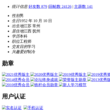
统计信息
好友数 879
|
回帖数 24126
|
主题数 141
性别
男
生日
1952 年 10 月 10 日
出生地
江苏 常州
居住地
江西 抚州
学历
本科
职位
工程师
交友目的
学习
兴趣爱好
制冷
勋章
用户认证