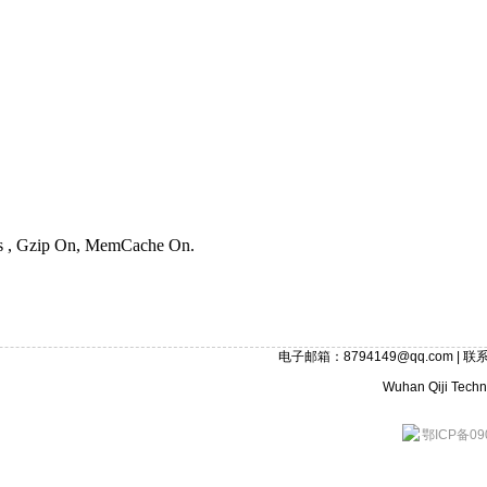
ies , Gzip On, MemCache On.
电子邮箱：8794149@qq.com | 联系
Wuhan Qiji Techno
鄂ICP备09