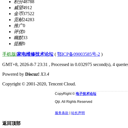
积分
48788
威望
4912
金币
37522
贡献
24283
推广
0
评优
0
幽默
33
提醒
0
手机版
|
家电维修技术论坛
(
鄂ICP备09003585号-2
)
GMT+8, 2026-8-7 23:31
, Processed in 0.032975 second(s), 4 quer
Powered by
Discuz!
X3.4
Copyright © 2001-2020, Tencent Cloud.
CopyRight ©
电子技术论坛
Qiji. All Rights Reserved
服务条款
|
站长声明
返回顶部