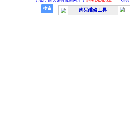
通知：请大家收藏新网址！
www.DzDu.com
公告：本
购买维修工具