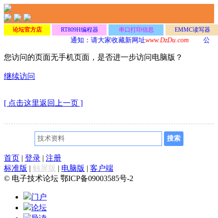
论坛官方店
RT809H编程器
串口打印信息
EMMC读写器
通知：请大家收藏新网址
www.DzDu.com
公告
您访问的页面无手机页面，是否进一步访问电脑版？
继续访问
[ 点击这里返回上一页 ]
首页
|
登录
|
注册
标准版
|
触屏版
|
电脑版
|
客户端
© 电子技术论坛 鄂ICP备09003585号-2
门户
论坛