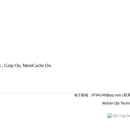
ies , Gzip On, MemCache On.
电子邮箱：8794149@qq.com | 联系
Wuhan Qiji Techno
鄂ICP备09