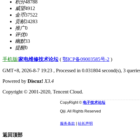
积分
48788
威望
4912
金币
37522
贡献
24283
推广
0
评优
0
幽默
33
提醒
0
手机版
|
家电维修技术论坛
(
鄂ICP备09003585号-2
)
GMT+8, 2026-8-7 19:23
, Processed in 0.031804 second(s), 3 quer
Powered by
Discuz!
X3.4
Copyright © 2001-2020, Tencent Cloud.
CopyRight ©
电子技术论坛
Qiji. All Rights Reserved
服务条款
|
站长声明
返回顶部