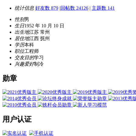
统计信息
好友数 879
|
回帖数 24126
|
主题数 141
性别
男
生日
1952 年 10 月 10 日
出生地
江苏 常州
居住地
江西 抚州
学历
本科
职位
工程师
交友目的
学习
兴趣爱好
制冷
勋章
用户认证