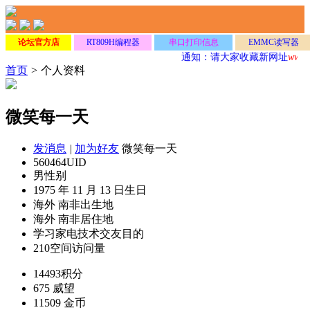
论坛官方店
RT809H编程器
串口打印信息
EMMC读写器
通知：请大家收藏新网址
www.
首页
>
个人资料
微笑每一天
发消息
|
加为好友
微笑每一天
560464
UID
男
性别
1975 年 11 月 13 日
生日
海外 南非
出生地
海外 南非
居住地
学习家电技术
交友目的
210
空间访问量
14493
积分
675
威望
11509
金币