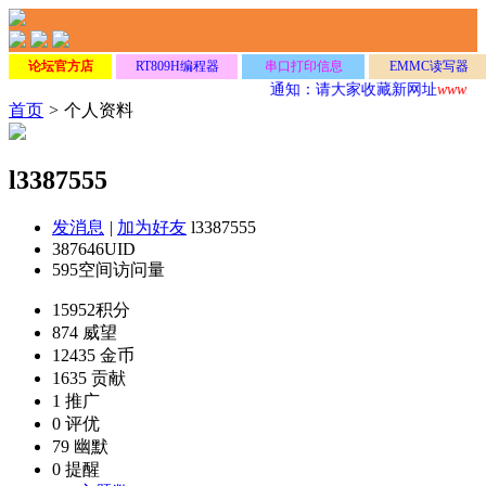
论坛官方店
RT809H编程器
串口打印信息
EMMC读写器
通知：请大家收藏新网址
www.Dz
首页
>
个人资料
l3387555
发消息
|
加为好友
l3387555
387646
UID
595
空间访问量
15952
积分
874
威望
12435
金币
1635
贡献
1
推广
0
评优
79
幽默
0
提醒