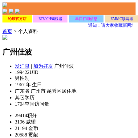
论坛官方店
RT809H编程器
串口打印信息
EMMC读写器
通知：请大家收藏新网址
w
首页
>
个人资料
广州佳波
发消息
|
加为好友
广州佳波
199422
UID
男
性别
1967 年
生日
广东省 广州市 越秀区
居住地
其它
学历
1704
空间访问量
29414
积分
3196
威望
21194
金币
20588
贡献