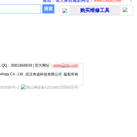
通知：请大家收藏新网址！
www.DzDu.com
公告
购买维修工具
 QQ：3081868839 | 官方网址：
www.dzdu.com
logy Co., Ltd.
武汉奇迹科技有限公司
版权所有
003585号-2
鄂公网安备42010602000420号