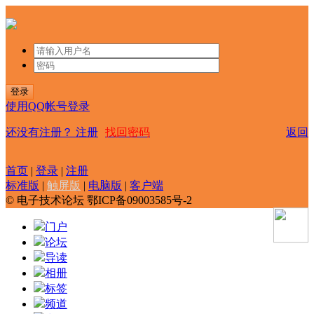
登录
使用QQ帐号登录
还没有注册？
注册
找回密码
返回
首页
|
登录
|
注册
标准版
|
触屏版
|
电脑版
|
客户端
© 电子技术论坛 鄂ICP备09003585号-2
门户
论坛
导读
相册
标签
频道