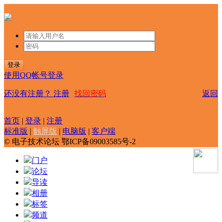
登录
使用QQ帐号登录
还没有注册？
注册
找回密码
返回
首页
|
登录
|
注册
标准版
|
触屏版
|
电脑版
|
客户端
© 电子技术论坛 鄂ICP备09003585号-2
门户
论坛
导读
相册
标签
频道